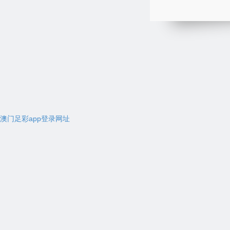
澳门足彩app登录网址