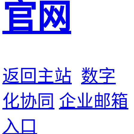
官网
返回主站
数字
化协同
企业邮箱
入口