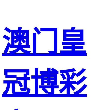
澳门皇
冠博彩