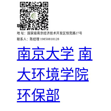
联系方式
地 址：国家级南京经济技术开发区恒竞路27号
联系人：陈经理 19850818128
南京大学
南
大环境学院
环保部