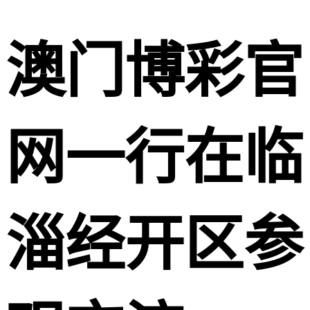
澳门博彩官
网一行在临
淄经开区参