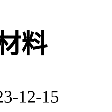
材料
23-12-15