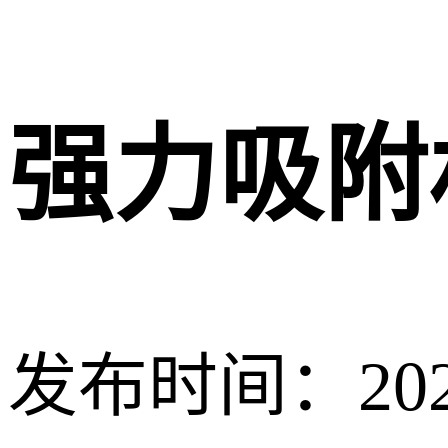
强力吸附
发布时间：
20