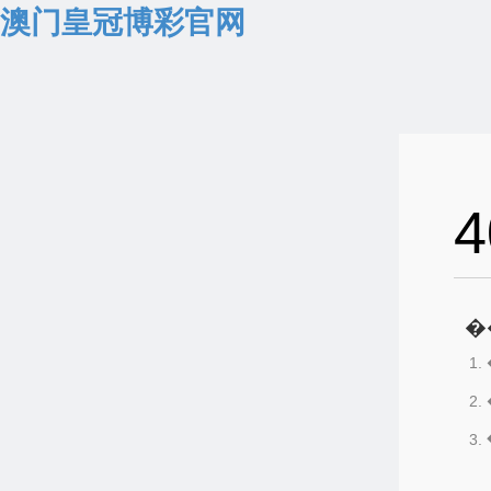
澳门皇冠博彩官网
4
�