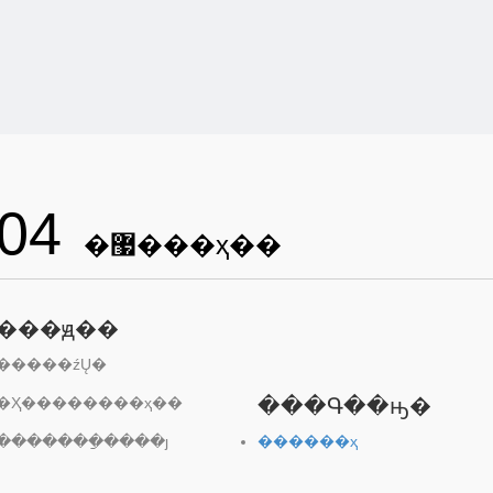
04
�޷���ҳ��
���ԭ��
�����źŲ�
�Ҳ��������ҳ��
���Գ��ԣ�
�������ַ����ȷ
������ҳ