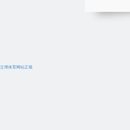
立博体育网站正规