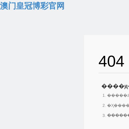
澳门皇冠博彩官网
404
����ԭ
�����ź
�Ҳ���
������