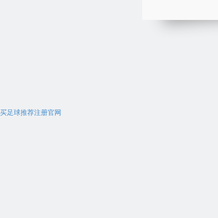
买足球推荐注册官网