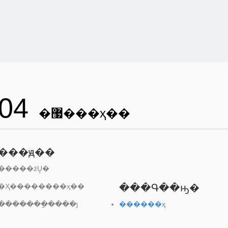
04
�޷���ҳ��
���ԭ��
�����źŲ�
�Ҳ��������ҳ��
���Գ��ԣ�
�������ַ����ȷ
������ҳ