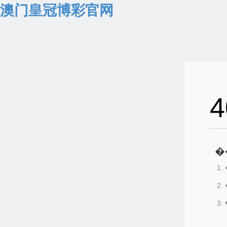
澳门皇冠博彩官网
4
�