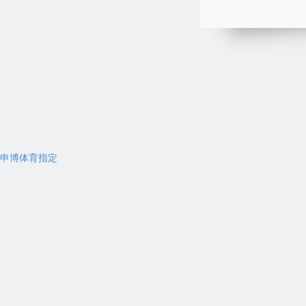
申博体育指定