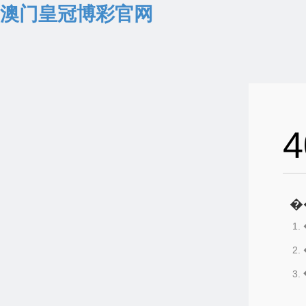
澳门皇冠博彩官网
4
�