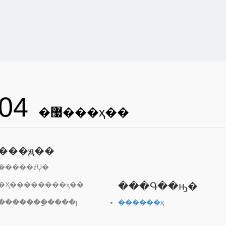
04
�޷���ҳ��
���ԭ��
�����źŲ�
�Ҳ��������ҳ��
���Գ��ԣ�
�������ַ����ȷ
������ҳ