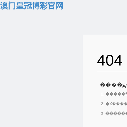
澳门皇冠博彩官网
404
����ԭ
�����ź
�Ҳ���
������