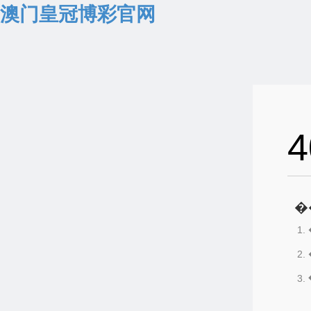
澳门皇冠博彩官网
4
�