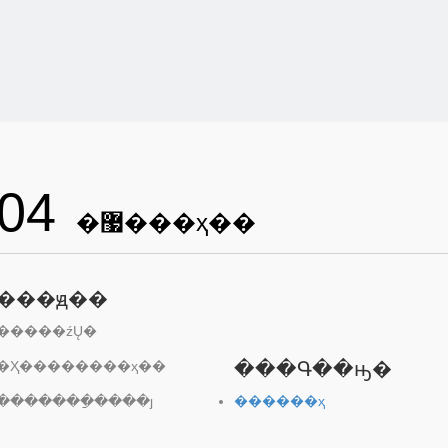
04
�޷���ҳ��
���ԭ��
�����źŲ�
�Ҳ��������ҳ��
���Գ��ԣ�
�������ַ����ȷ
������ҳ