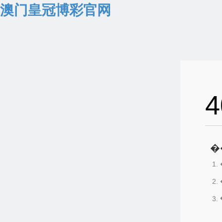
澳门皇冠博彩官网
4
�