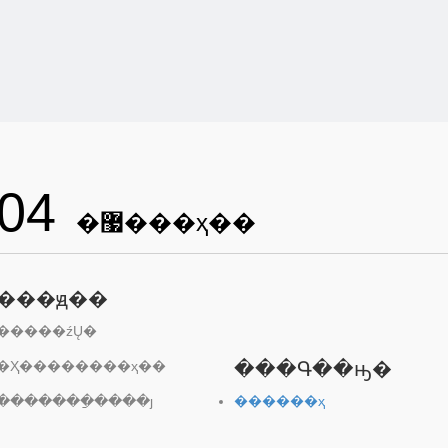
04
�޷���ҳ��
���ԭ��
�����źŲ�
�Ҳ��������ҳ��
���Գ��ԣ�
�������ַ����ȷ
������ҳ