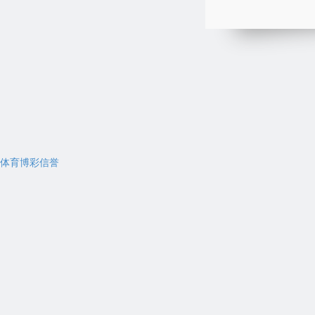
体育博彩信誉