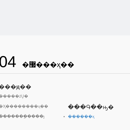
04
�޷���ҳ��
���ԭ��
�����źŲ�
�Ҳ��������ҳ��
���Գ��ԣ�
�������ַ����ȷ
������ҳ