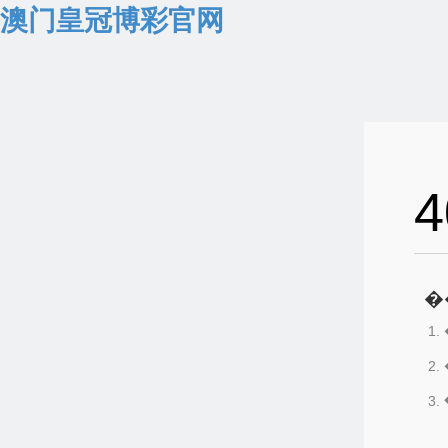
澳门皇冠博彩官网
4
�