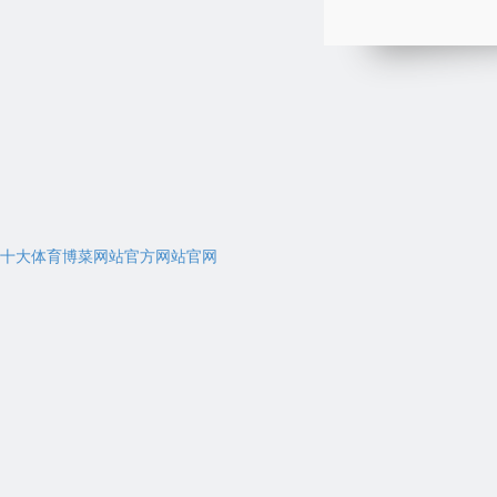
十大体育博菜网站官方网站官网